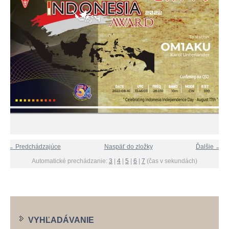
← Predchádzajúce
Naspäť do zložky
Ďalšie →
Automatické prechádzanie:
3
|
4
|
5
|
6
|
7
(čas v sekundách)
VYHĽADÁVANIE