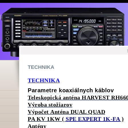
U
U
TECHNIKA
TECHNIKA
Parametre koaxiálnych káblov
Teleskopická anténa HARVEST RH6
Výroba stožiarov
Výpočet Anténa DUAL QUAD
PA KV 1KW (
SPE EXPERT 1K-FA
)
Antény