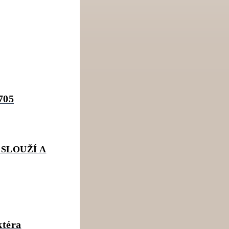
705
SLOUŽÍ A
ktéra