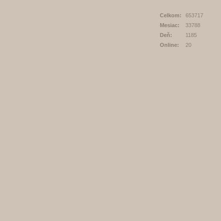
Celkom:
653717
Mesiac:
33788
Deň:
1185
Online:
20