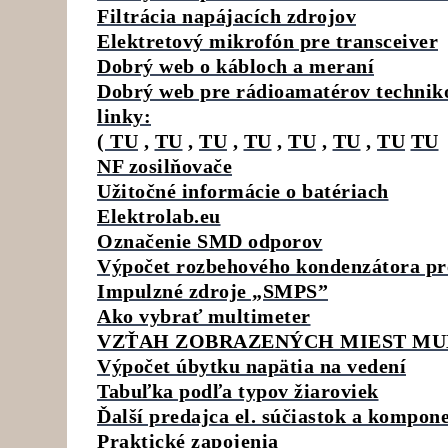
Filtrácia napájacích zdrojov
Elektretový mikrofón pre transceiver
Dobrý web o kábloch a meraní
Dobrý web pre rádioamatérov technik
linky:
( TU
,
TU
,
TU
,
TU
,
TU
,
TU
,
TU
TU
NF zosilňovače
Užitočné informácie o batériach
Elektrolab.eu
Označenie SMD odporov
Výpočet rozbehového kondenzátora pr
Impulzné zdroje „SMPS”
Ako vybrať multimeter
VZŤAH ZOBRAZENÝCH MIEST MU
Výpočet úbytku napätia na vedení
Tabuľka podľa typov žiaroviek
Ďalší predajca el. súčiastok a kompon
Praktické zapojenia