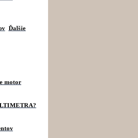
ov
Ďalšie
e motor
LTIMETRA?
entov