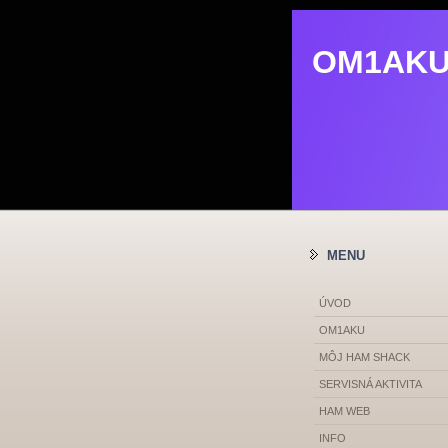
OM1AK
OM1AK
MENU
ÚVOD
OM1AKU
MÔJ HAM SHACK
SERVISNÁ AKTIVITA
HAM WEB
INFO