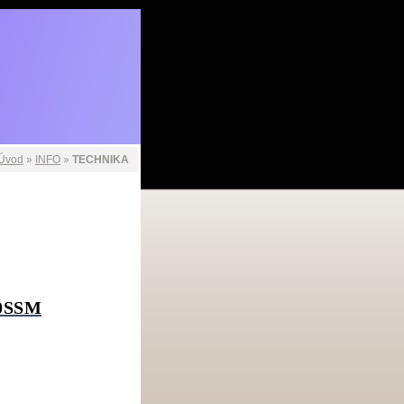
Úvod
»
INFO
»
TECHNIKA
60SSM