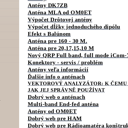
Antény DK7ZB
Anténa MLA od OM0ET
Výpočet Drôtovej antény
Výpočet dĺžky jednoduchého dipólu
Efekt s Balúnom
Anténa pre 160 - 30 M.
Anténa pre 20,17,15,10 M
Nový QRP Full band, full mode iCom-
Konektory - servis / problém
Antény veľa informácií
Ďalšie info o anténach
VEKTOROVÝ ANALYZÁTOR: K ČEMU 
JAK JEJ SPRÁVNĚ POUŽÍVAT
Dobrý web o anténach
Multi-band End-fed anténa
Antény od OM0ET
Dobrý web pre HAM
Dobrý web pre Rádioamatéra konštru