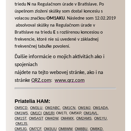
triedu
N
na Regulačnom úrade v Bratislave. Po
úspešnom zložení skúšky som dostal koncesiu s
volacou značkou
OM1AKU
. Následne som 12.02.2019
absolvoval skúšky na Regulačnom úrade v
Bratislave na triedu
E
s rozšírenou koncesiou o
frekvencie, ktoré nie sú uvedené v základnej
frekvenčnej tabuľke povolení.
Ďalšie informácie o mojich aktivitách ako i
spojeniach
nájdete na tejto webovej stránke, ako i na
stránke
QRZ.com
:
www.qrz.com
Priatelia HAM:
OM5CD
,
OM3LU
,
OM2ABC
,
OM1CN
,
OM1MJ
,
OM1ADA
,
OM1WS
,
OM1CI
,
OM1RI
,
OM1TI,
OM5KP,
OM1AVL
,
OM1ST
,
OM5AST
OM4DW
,
OM4MX
,
OM2AMS
,
OM1YU
,
OM1JS
,
OM5JG
,
OM7CF
,
OM3UU
OM8WW
,
OM8BU
,
OM8KD
,