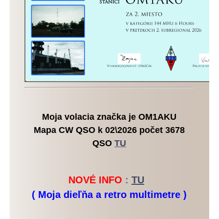
Moja volacia značka je OM1AKU
Mapa CW QSO k 02\2026 počet 3678
QSO
TU
NOVÉ INFO
:
TU
( Moja dieľňa a retro multimetre )