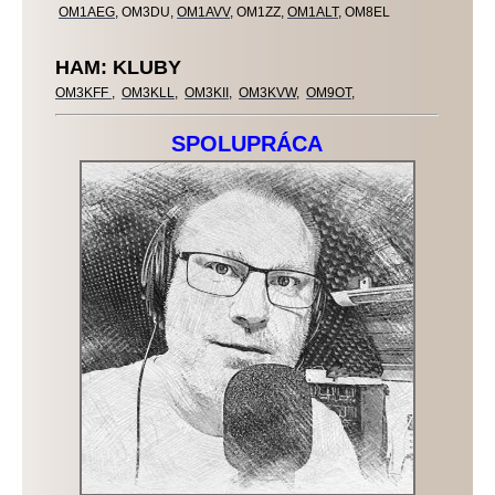
OM1AEG
, OM3DU,
OM1AVV
, OM1ZZ,
OM1ALT
,
OM8EL
HAM: KLUBY
OM3KFF
,
OM3KLL
,
OM3KII
,
OM3KVW
,
OM9OT
,
SPOLUPRÁCA