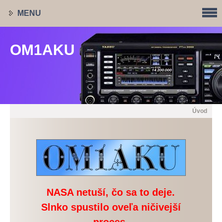
MENU
OM1AKU
OM1AKU
Úvod
NASA netuší, čo sa to deje.
Slnko spustilo oveľa ničivejší