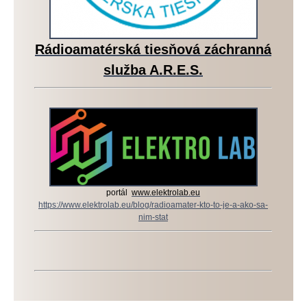
Rádioamatérská tiesňová záchranná
služba A.R.E.S.
portál
www.elektrolab.eu
https://www.elektrolab.eu/blog/radioamater-kto-to-je-a-ako-sa-
nim-stat