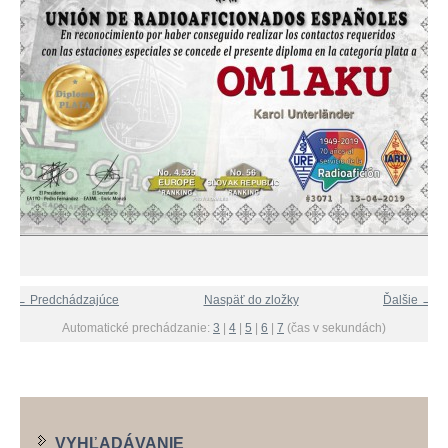
← Predchádzajúce
Naspäť do zložky
Ďalšie →
Automatické prechádzanie:
3
|
4
|
5
|
6
|
7
(čas v sekundách)
VYHĽADÁVANIE