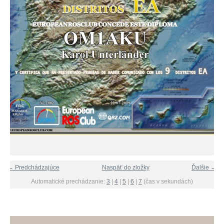
← Predchádzajúce
Naspäť do zložky
Ďalšie →
Automatické prechádzanie:
3
|
4
|
5
|
6
|
7
(čas v sekundách)