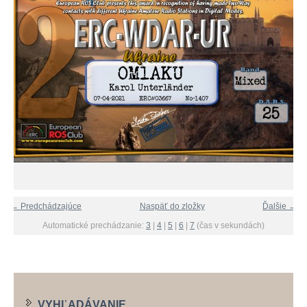
← Predchádzajúce
Naspäť do zložky
Ďalšie →
Automatické prechádzanie:
3
|
4
|
5
|
6
|
7
(čas v sekundách)
VYHĽADÁVANIE