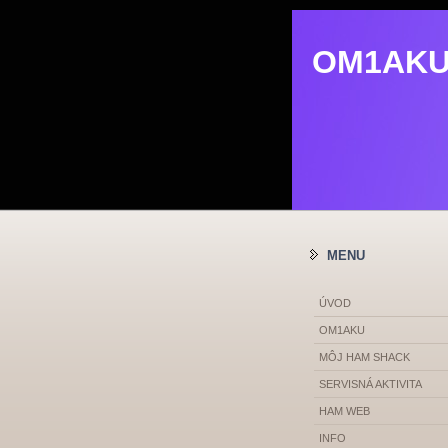
OM1AK
OM1AK
MENU
ÚVOD
OM1AKU
MÔJ HAM SHACK
SERVISNÁ AKTIVITA
HAM WEB
INFO