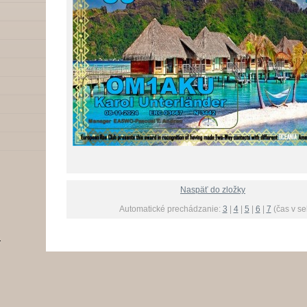
Naspäť do zložky
Automatické prechádzanie:
3
|
4
|
5
|
6
|
7
(čas v s