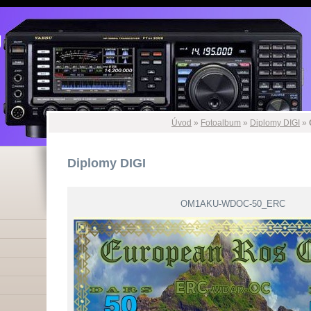
U
U
Úvod
»
Fotoalbum
»
Diplomy DIGI
»
Diplomy DIGI
OM1AKU-WDOC-50_ERC