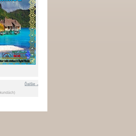
Ďalšie →
ekundách)