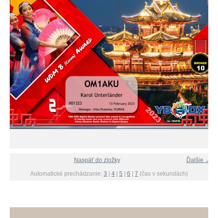
Naspäť do zložky
Ďalšie →
Automatické prechádzanie:
3
|
4
|
5
|
6
|
7
(čas v sekundách)