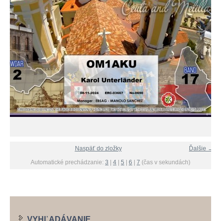
Naspäť do zložky
Ďalšie →
Automatické prechádzanie:
3
|
4
|
5
|
6
|
7
(čas v sekundách)
VYHĽADÁVANIE