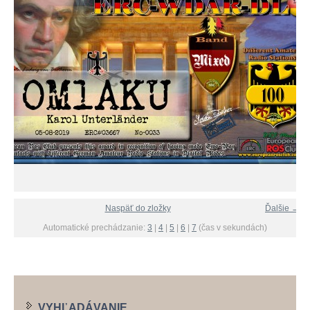
Naspäť do zložky
Ďalšie →
Automatické prechádzanie:
3
|
4
|
5
|
6
|
7
(čas v sekundách)
VYHĽADÁVANIE