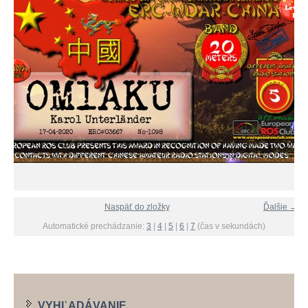
Naspäť do zložky
Ďalšie →
Automatické prechádzanie:
3
|
4
|
5
|
6
|
7
(čas v sekundách)
VYHĽADÁVANIE