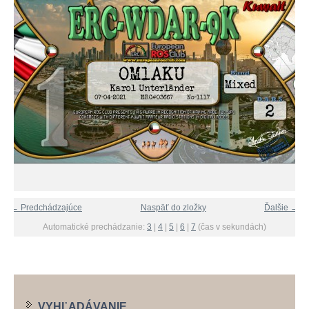
← Predchádzajúce
Naspäť do zložky
Ďalšie →
Automatické prechádzanie:
3
|
4
|
5
|
6
|
7
(čas v sekundách)
VYHĽADÁVANIE