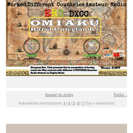
Naspäť do zložky
Ďalšie →
Automatické prechádzanie:
3
|
4
|
5
|
6
|
7
(čas v sekundách)