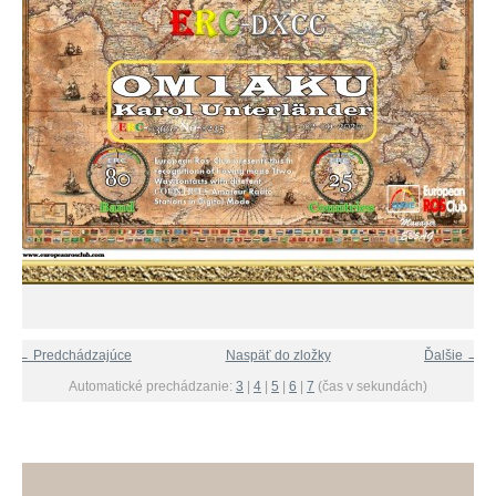
← Predchádzajúce
Naspäť do zložky
Ďalšie →
Automatické prechádzanie:
3
|
4
|
5
|
6
|
7
(čas v sekundách)