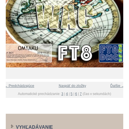
← Predchádzajúce
Naspäť do zložky
Ďalšie →
Automatické prechádzanie:
3
|
4
|
5
|
6
|
7
(čas v sekundách)
VYHĽADÁVANIE